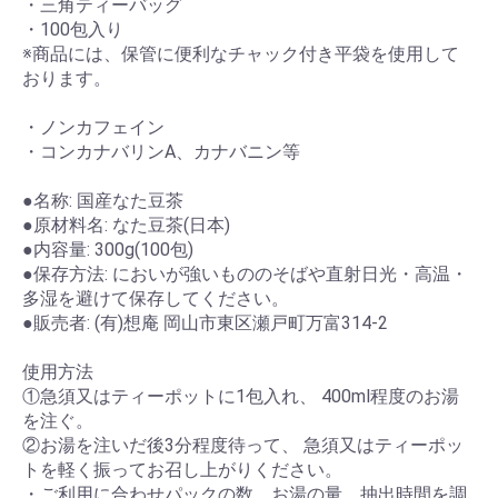
・三角ティーバッグ
・100包入り
※商品には、保管に便利なチャック付き平袋を使用して
おります。
・ノンカフェイン
・コンカナバリンA、カナバニン等
●名称: 国産なた豆茶
●原材料名: なた豆茶(日本)
●内容量: 300g(100包)
●保存方法: においが強いもののそばや直射日光・高温・
多湿を避けて保存してください。
●販売者: (有)想庵 岡山市東区瀬戸町万富314-2
使用方法
①急須又はティーポットに1包入れ、 400ml程度のお湯
を注ぐ。
②お湯を注いだ後3分程度待って、 急須又はティーポッ
トを軽く振ってお召し上がりください。
・ご利用に合わせパックの数、お湯の量、抽出時間を調